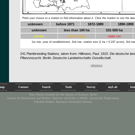
.
.
.
.
Point your mouse to a station to find information about it. Click the marker to see the dat
unknown
before 1871
1872-1889
1890-1899
unknown
less than 100 ha
101-500 ha
private
state funded
state run
1st row: year of establishment, 2nd row: station size (1 ha = 0.247 acres), 3rd row
241
Plantbreeding Stations, taken from:
Hillmann, Paul. 1910. Die deutsche land
Pflanzenzucht. Berlin: Deutsche Landwirtschafts-Gesellschaft
.
reference
emap
Contact
Search
Tools
Survey
myLab
Int
Max Planck Institute for the History of Science, Berlin
Institut für Information und Medien, Sprache und Kultur (I:IMSK), Universität Regensburg
Fakultät Medien, Bauhaus-Universität Weimar