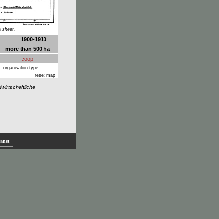
a sheet.
1900-1910
more than 500 ha
coop
: organisation type.
reset map
wirtschaftliche
ranet