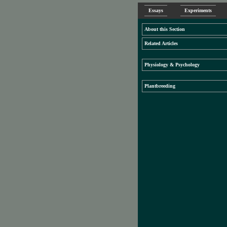
Essays
Experiments
About this Section
Related Articles
Physiology & Psychology
Plantbreeding