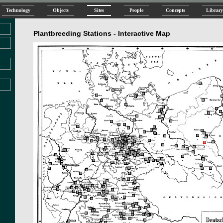
Technology
Objects
Sites
People
Concepts
Library
Plantbreeding Stations - Interactive Map
.
.
.
.
.
.
.
.
.
.
.
.
.
.
.
.
.
.
.
.
.
.
.
.
.
.
.
.
.
.
.
.
.
.
.
.
.
.
.
.
.
.
.
.
.
.
.
.
.
.
.
.
.
.
.
.
.
.
.
.
.
.
.
.
.
.
.
.
.
.
.
.
.
.
.
.
.
.
.
.
.
.
.
.
.
.
.
.
.
.
.
.
.
.
.
.
.
.
.
.
.
.
.
.
.
.
.
.
.
.
.
.
.
.
.
.
.
.
.
.
.
.
.
.
.
.
.
.
.
.
.
.
.
.
.
.
.
.
.
.
.
.
.
.
.
.
.
.
.
.
.
.
.
.
.
.
.
.
.
.
.
.
.
.
.
.
.
.
.
.
.
.
.
.
.
.
.
.
.
.
.
.
.
.
.
.
.
.
.
.
.
.
.
.
.
.
.
.
.
.
.
.
.
.
.
.
.
.
.
.
.
.
.
.
.
.
.
.
.
.
.
.
.
.