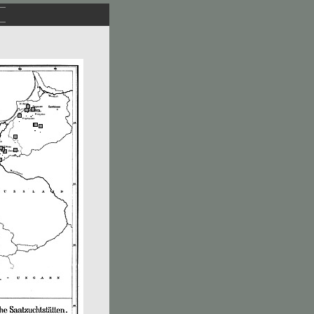
.
.
.
.
.
.
.
.
.
.
.
.
.