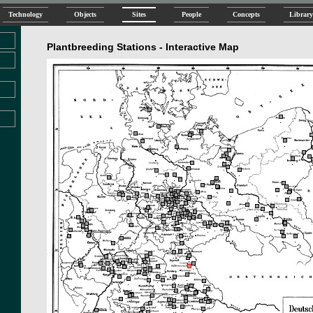
Technology
Objects
Sites
People
Concepts
Library
Plantbreeding Stations - Interactive Map
.
.
.
.
.
.
.
.
.
.
.
.
.
.
.
.
.
.
.
.
.
.
.
.
.
.
.
.
.
.
.
.
.
.
.
.
.
.
.
.
.
.
.
.
.
.
.
.
.
.
.
.
.
.
.
.
.
.
.
.
.
.
.
.
.
.
.
.
.
.
.
.
.
.
.
.
.
.
.
.
.
.
.
.
.
.
.
.
.
.
.
.
.
.
.
.
.
.
.
.
.
.
.
.
.
.
.
.
.
.
.
.
.
.
.
.
.
.
.
.
.
.
.
.
.
.
.
.
.
.
.
.
.
.
.
.
.
.
.
.
.
.
.
.
.
.
.
.
.
.
.
.
.
.
.
.
.
.
.
.
.
.
.
.
.
.
.
.
.
.
.
.
.
.
.
.
.
.
.
.
.
.
.
.
.
.
.
.
.
.
.
.
.
.
.
.
.
.
.
.
.
.
.
.
.
.
.
.
.
.
.
.
.
.
.
.
.
.
.
.
.
.
.
.