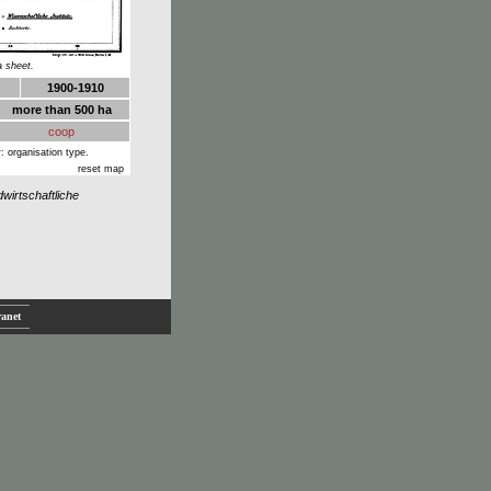
a sheet.
1900-1910
more than 500 ha
coop
: organisation type.
reset map
wirtschaftliche
ranet