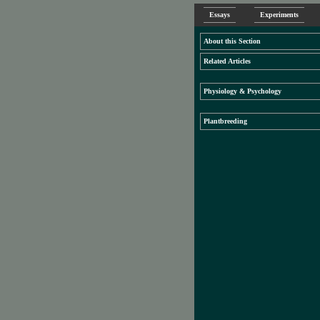
Essays
Experiments
About this Section
Related Articles
Physiology & Psychology
Plantbreeding