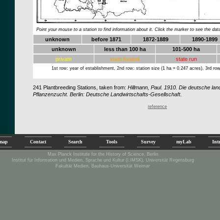
.
.
.
.
Point your mouse to a station to find information about it. Click the marker to see the dat
unknown
before 1871
1872-1889
1890-1899
unknown
less than 100 ha
101-500 ha
private
state funded
state run
1st row: year of establishment, 2nd row: station size (1 ha = 0.247 acres), 3rd row
241
Plantbreeding Stations, taken from:
Hillmann, Paul. 1910. Die deutsche land
Pflanzenzucht. Berlin: Deutsche Landwirtschafts-Gesellschaft
.
reference
emap
Contact
Search
Tools
Survey
myLab
Int
Max Planck Institute for the History of Science, Berlin
Institut für Information und Medien, Sprache und Kultur (I:IMSK), Universität Regensburg
Fakultät Medien, Bauhaus-Universität Weimar