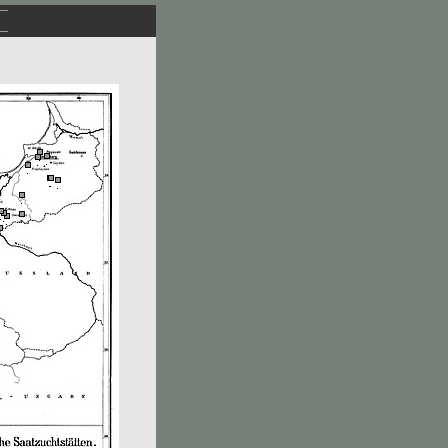
.
.
.
.
.
.
.
.
.
.
.
.
.