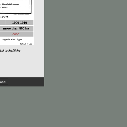
a sheet.
1900-1910
more than 500 ha
coop
: organisation type.
reset map
wirtschaftliche
ranet