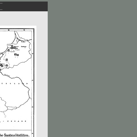
.
.
.
.
.
.
.
.
.
.
.
.
.