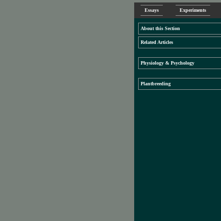
Essays
Experiments
About this Section
Related Articles
Physiology & Psychology
Plantbreeding