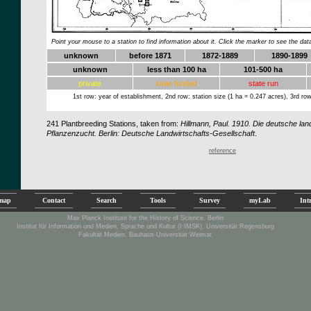
.
.
.
.
Point your mouse to a station to find information about it. Click the marker to see the dat
unknown
before 1871
1872-1889
1890-1899
unknown
less than 100 ha
101-500 ha
private
state funded
state run
1st row: year of establishment, 2nd row: station size (1 ha = 0.247 acres), 3rd row
241
Plantbreeding Stations, taken from:
Hillmann, Paul. 1910. Die deutsche land
Pflanzenzucht. Berlin: Deutsche Landwirtschafts-Gesellschaft
.
reference
emap
Contact
Search
Tools
Survey
myLab
Int
Max Planck Institute for the History of Science, Berlin
Institut für Information und Medien, Sprache und Kultur (I:IMSK), Universität Regensburg
Fakultät Medien, Bauhaus-Universität Weimar