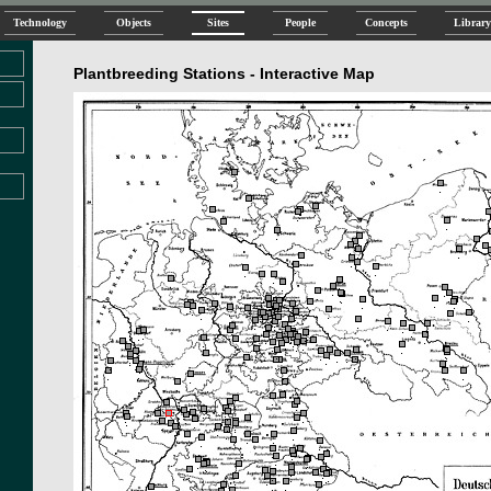
Technology
Objects
Sites
People
Concepts
Library
Plantbreeding Stations - Interactive Map
.
.
.
.
.
.
.
.
.
.
.
.
.
.
.
.
.
.
.
.
.
.
.
.
.
.
.
.
.
.
.
.
.
.
.
.
.
.
.
.
.
.
.
.
.
.
.
.
.
.
.
.
.
.
.
.
.
.
.
.
.
.
.
.
.
.
.
.
.
.
.
.
.
.
.
.
.
.
.
.
.
.
.
.
.
.
.
.
.
.
.
.
.
.
.
.
.
.
.
.
.
.
.
.
.
.
.
.
.
.
.
.
.
.
.
.
.
.
.
.
.
.
.
.
.
.
.
.
.
.
.
.
.
.
.
.
.
.
.
.
.
.
.
.
.
.
.
.
.
.
.
.
.
.
.
.
.
.
.
.
.
.
.
.
.
.
.
.
.
.
.
.
.
.
.
.
.
.
.
.
.
.
.
.
.
.
.
.
.
.
.
.
.
.
.
.
.
.
.
.
.
.
.
.
.
.
.
.
.
.
.
.
.
.
.
.
.
.
.
.
.
.
.
.