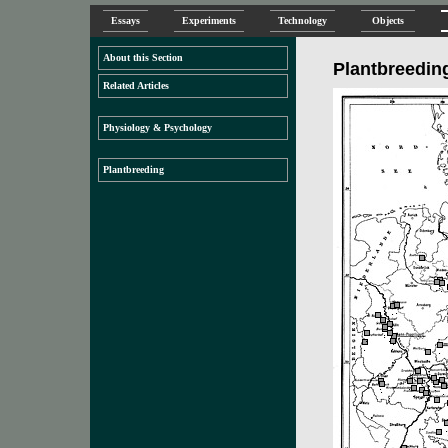
Essays
Experiments
Technology
Objects
About this Section
Plantbreeding
Related Articles
Physiology & Psychology
Plantbreeding
.
.
.
.
.
.
.
.
.
.
.
.
.
.
.
.
.
.
.
.
.
.
.
.
.
.
.
.
.
.
.
.
.
.