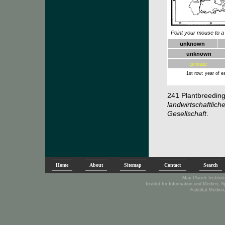
.
Point your mouse to a s
unknown
unknown
private
1st row: year of e
241
Plantbreeding
landwirtschaftlich
Gesellschaft
.
Home
About
Sitemap
Contact
Search
Max Planck Institute
Institut für Information und Medien, 
Fakultät Medien