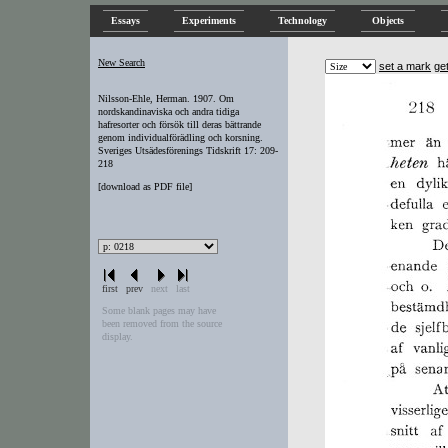
Essays
Experiments
Technology
Objects
New Search
set a mark
ge
Nilsson-Ehle, Herman. 1907. Om
nordskandinaviska och andra tidiga
hafresorter och försök till deras bättrande
genom individualförädling och korsning.
Sveriges Utsädesförenings Tidskrift 17: 209-
218
[
download as PDF file
]
first
prev
next
last
Some blank pages may have
been removed from the source
display.