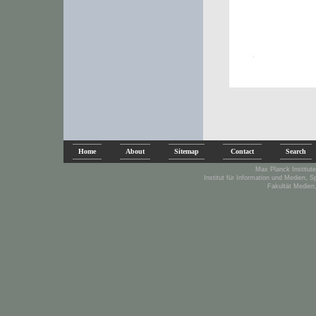
Home
About
Sitemap
Contact
Search
Max Planck Institute
Institut für Information und Medien, 
Fakultät Medien