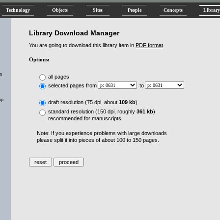
Technology
Objects
Sites
People
Concepts
Library
Library Download Manager
You are going to download this library item in
PDF format
.
Options:
n
all pages
selected pages from
to
mp.
draft resolution (75 dpi, about
109 kb
)
standard resolution (150 dpi, roughly
361 kb
)
recommended for manuscripts
Note: If you experience problems with large downloads
please split it into pieces of about 100 to 150 pages.