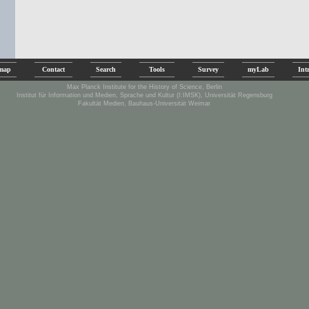
emap
Contact
Search
Tools
Survey
myLab
Int
Max Planck Institute for the History of Science, Berlin
Institut für Information und Medien, Sprache und Kultur (I:IMSK), Universität Regensburg
Fakultät Medien, Bauhaus-Universität Weimar