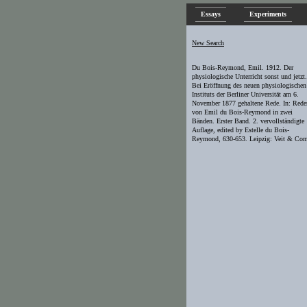
Essays
Experiments
New Search
Du Bois-Reymond, Emil. 1912. Der
physiologische Unterricht sonst und jetzt.
Bei Eröffnung des neuen physiologischen
Instituts der Berliner Universität am 6.
November 1877 gehaltene Rede. In: Rede
von Emil du Bois-Reymond in zwei
Bänden. Erster Band. 2. vervollständigte
Auflage, edited by Estelle du Bois-
Reymond, 630-653. Leipzig: Veit & Co