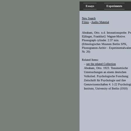
Essays
Experiments
New Search
Films
-
Audio Material
Abraham, Otto. n.d. Intonationsprobe. Pr
E[dinger, Frankfurt]: Wagner-Motive.
Phonograph cylinder. 2:37 min.
(Ethnologisches Museum Berlin SPK,
Phonogramm-Archiv - Experimentalwalze
Nr. 20)
Related Items:
–
see the related Collection
Abraham, Otto. 1923. Tonometrische
Untersuchungen an einem deutschen
Volkslied. Psychologische Forschung:
Zeitschrift für Psychologie und ihre
Grenzwissenschaften 4: 1-22
Psychologi
Institute, University of Berlin (1910)