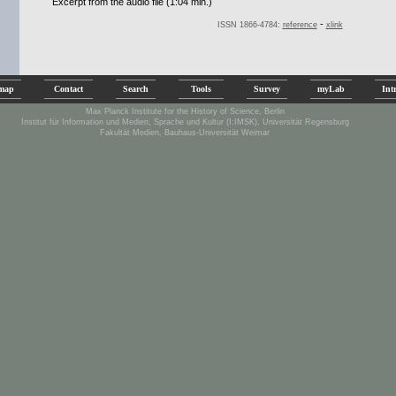
Excerpt from the audio file (1:04 min.)
-
ISSN 1866-4784:
reference
xlink
emap
Contact
Search
Tools
Survey
myLab
Int
Max Planck Institute for the History of Science, Berlin
Institut für Information und Medien, Sprache und Kultur (I:IMSK), Universität Regensburg
Fakultät Medien, Bauhaus-Universität Weimar