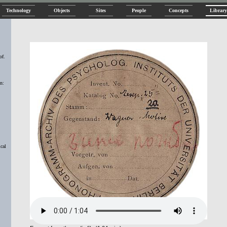
Technology
Objects
Sites
People
Concepts
Library
of.
n:
cal