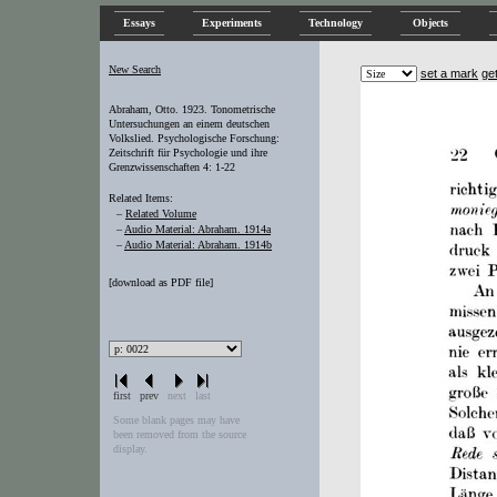
Essays
Experiments
Technology
Objects
New Search
set a mark
ge
Abraham, Otto. 1923. Tonometrische
Untersuchungen an einem deutschen
Volkslied. Psychologische Forschung:
Zeitschrift für Psychologie und ihre
Grenzwissenschaften 4: 1-22
Related Items:
–
Related Volume
–
Audio Material: Abraham. 1914a
–
Audio Material: Abraham. 1914b
[
download as PDF file
]
first
prev
next
last
Some blank pages may have
been removed from the source
display.