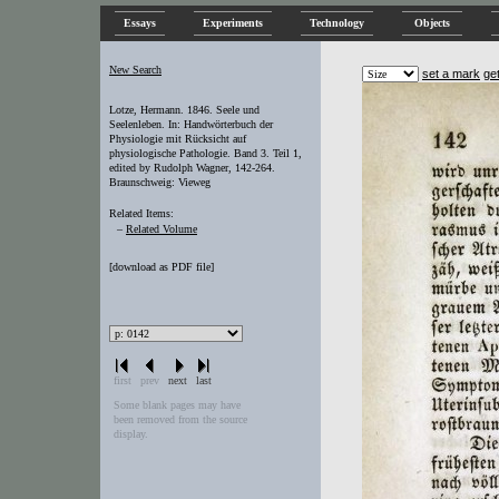
Essays
Experiments
Technology
Objects
New Search
set a mark
ge
Lotze, Hermann. 1846. Seele und
Seelenleben. In: Handwörterbuch der
Physiologie mit Rücksicht auf
physiologische Pathologie. Band 3. Teil 1,
edited by Rudolph Wagner, 142-264.
Braunschweig: Vieweg
Related Items:
–
Related Volume
[
download as PDF file
]
first
prev
next
last
Some blank pages may have
been removed from the source
display.