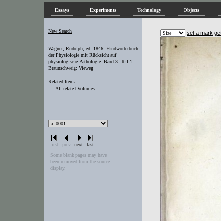
Essays
Experiments
Technology
Objects
New Search
set a mark
ge
Wagner, Rudolph, ed. 1846. Handwörterbuch
der Physiologie mit Rücksicht auf
physiologische Pathologie. Band 3. Teil 1.
Braunschweig: Vieweg
Related Items:
–
All related Volumes
first
prev
next
last
Some blank pages may have
been removed from the source
display.