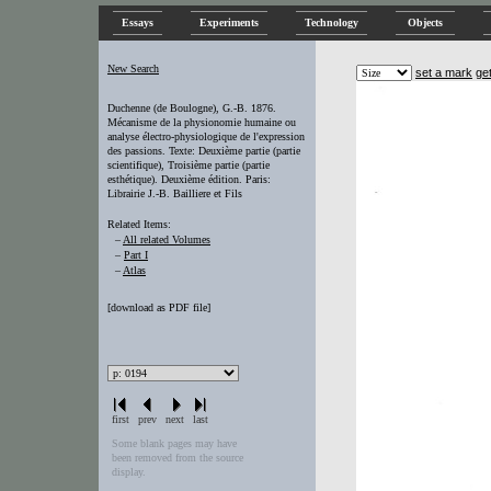
Essays
Experiments
Technology
Objects
New Search
set a mark
ge
Duchenne (de Boulogne), G.-B. 1876.
Mécanisme de la physionomie humaine ou
analyse électro-physiologique de l'expression
des passions. Texte: Deuxième partie (partie
scientifique), Troisième partie (partie
esthétique). Deuxième édition. Paris:
Librairie J.-B. Bailliere et Fils
Related Items:
–
All related Volumes
–
Part I
–
Atlas
[
download as PDF file
]
first
prev
next
last
Some blank pages may have
been removed from the source
display.