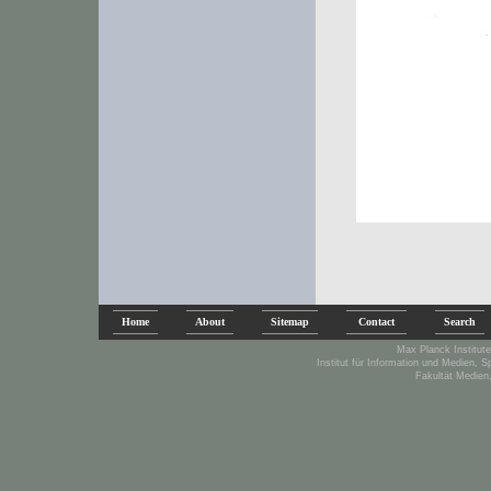
Home
About
Sitemap
Contact
Search
Max Planck Institute
Institut für Information und Medien, 
Fakultät Medien