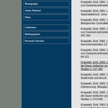
Kraepelin, Emil. 1881. 
Photographs
von Geisteskrankheiten
Audio Material
Kraepelin, Emil. 1881.
Separatabdruck. Jena
Films
Kraepelin, Emil. 1881. 
Biologisches Centralbla
Collections
Kraepelin, Emil. 1882. 
von Geisteskrankheiten
Bibliographies
287-356
Personal Libraries
Kraepelin, Emil. 1882.
Nervenkrankheiten 13:
Kraepelin, Emil. 1882. 
von Geisteskrankheiten
64-121
Kraepelin, Emil. 1883. 
die Dauer einfacher ps
Studien 1: 417-462
Kraepelin, Emil. 1883.
Studirende und Aerzte. 
Kraepelin, Emil. 1883.
Zeitmessung. Biologisc
Kraepelin, Emil. 1883. 
die Dauer einfacher ps
Studien 1: 573-605
Kraepelin, Emil. 1883. 