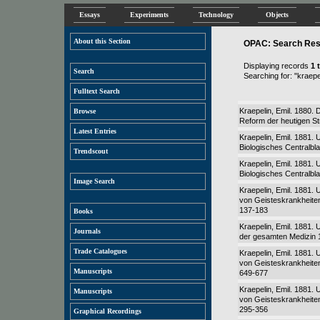
Essays
Experiments
Technology
Objects
About this Section
OPAC: Search Resu
Displaying records
1 
Search
Searching for: "kraepe
Fulltext Search
Kraepelin, Emil. 1880.
Browse
Reform der heutigen Str
Latest Entries
Kraepelin, Emil. 1881. 
Biologisches Centralbla
Trendscout
Kraepelin, Emil. 1881.
Biologisches Centralbla
Image Search
Kraepelin, Emil. 1881. 
von Geisteskrankheiten:
137-183
Books
Kraepelin, Emil. 1881.
Journals
der gesamten Medizin 
Trade Catalogues
Kraepelin, Emil. 1881. 
von Geisteskrankheiten:
Manuscripts
649-677
Kraepelin, Emil. 1881. 
Manuscripts
von Geisteskrankheiten:
295-356
Graphical Recordings