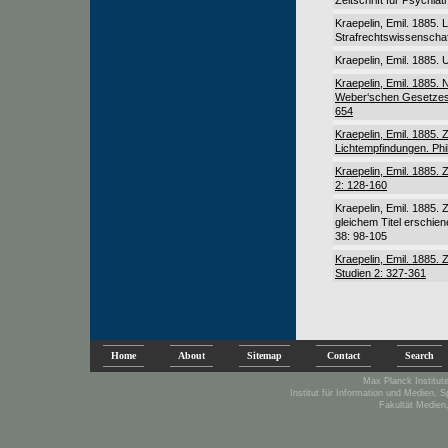
Zeitschrift für Psychia
Kraepelin, Emil. 1885. 
Strafrechtswissenschaf
Kraepelin, Emil. 1885. 
Kraepelin, Emil. 1885. 
Weber‘schen Gesetzes 
654
Kraepelin, Emil. 1885.
Lichtempfindungen. Phi
Kraepelin, Emil. 1885.
2: 128-160
Kraepelin, Emil. 1885.
gleichem Titel erschie
38: 98-105
Kraepelin, Emil. 1885.
Studien 2: 327-361
Home
About
Sitemap
Contact
Search
Max Planck Institute
Institut für Information und Medien, 
Fakultät Medien