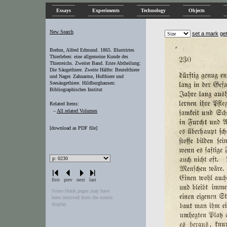
Essays
Experiments
Technology
Objects
New Search
set a mark
ge
Brehm, Alfred Edmund. 1865. Illustrirtes
Thierleben: eine allgemeine Kunde des
Thierreichs. Zweiter Band. Erste Abtheilung:
Die Säugethiere. Zweite Hälfte: Beutelthiere
und Nager. Zahnarme, Hufthiere und
Seesäugethiere. Hildburghausen:
Bibliographisches Institut
Related Items:
–
All related Volumes
[
download as PDF file
]
first
prev
next
last
Some blank pages may have
been removed from the source
display.