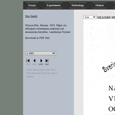
Essays
Experiments
Technology
Objects
New Search
set a mark
ge
Nilsson-Ehle, Herman. 1919. Något om
ärftlighets-vetenskapens praktiska och
ekonomiska betydelse. Landskrona Tryckeri
[
download as PDF file
]
first
prev
next
last
Some blank pages may have
been removed from the source
display.