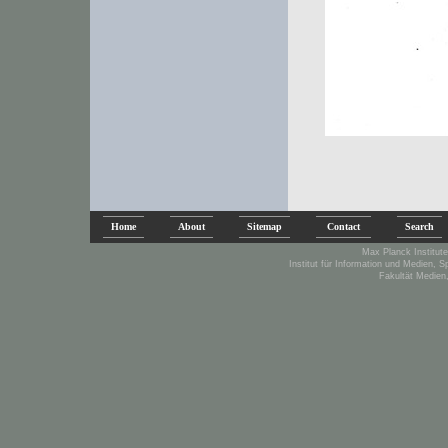
Home
About
Sitemap
Contact
Search
Max Planck Institute
Institut für Information und Medien, 
Fakultät Medien