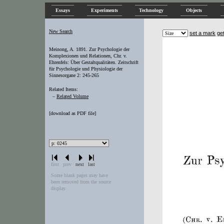
Essays
Experiments
Technology
Objects
New Search
set a mark
ge
Meinong, A. 1891. Zur Psychologie der
Komplexionen und Relationen, Chr. v.
Ehrenfels: Über Gestaltqualitäten. Zeitschrift
für Psychologie und Physiologie der
Sinnesorgane 2: 245-265
Related Items:
–
Related Volume
[
download as PDF file
]
first
prev
next
last
Some blank pages may have
been removed from the source
display.